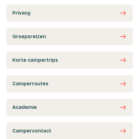
east
Privacy
east
Groepsreizen
east
Korte campertrips
east
Camperroutes
east
Academie
east
Campercontact