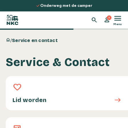
Spring naar de inhoud
check
Onderweg met de camper
menu
close
search
person
Menu
home
/
Service en contact
Service & Contact
Lid worden
favorite
east
Lid worden
Klantportaal Verzekeringen