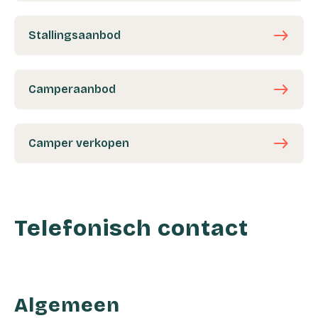
east
Stallingsaanbod
east
Camperaanbod
east
Camper verkopen
Telefonisch contact
Algemeen