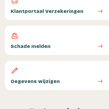
calculate
east
Klantportaal Verzekeringen
Schade melden
destruction
east
Schade melden
Gegevens wijzigen
edit
east
Gegevens wijzigen