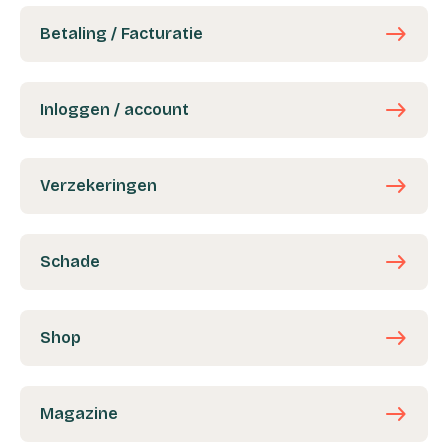
east
Betaling / Facturatie
east
Inloggen / account
east
Verzekeringen
east
Schade
east
Shop
east
Magazine