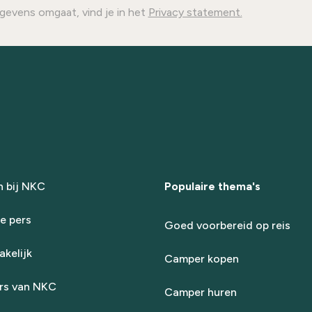
gevens omgaat, vind je in het
Privacy statement.
 bij NKC
Populaire thema's
e pers
Goed voorbereid op reis
kelijk
Camper kopen
rs van NKC
Camper huren