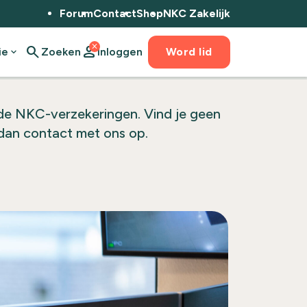
Forum
Contact
Shop
NKC Zakelijk
close
search
person
ie
expand_more
Zoeken
Inloggen
Word lid
de NKC-verzekeringen. Vind je geen
dan contact met ons op.