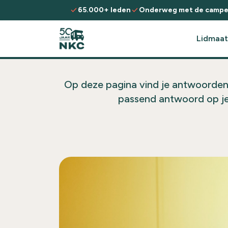
Spring naar de inhoud
check
check
65.000+ leden
Onderweg met de campe
Lidmaat
Op deze pagina vind je antwoorden
passend antwoord op je