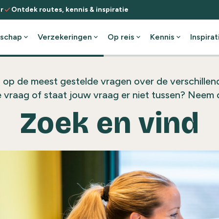
check
r
Ontdek routes, kennis & inspiratie
schap
expand_more
Verzekeringen
expand_more
Op reis
expand_more
Kennis
expand_more
Inspirat
 op de meest gestelde vragen over de verschillen
 vraag of staat jouw vraag er niet tussen? Neem 
Zoek en vind