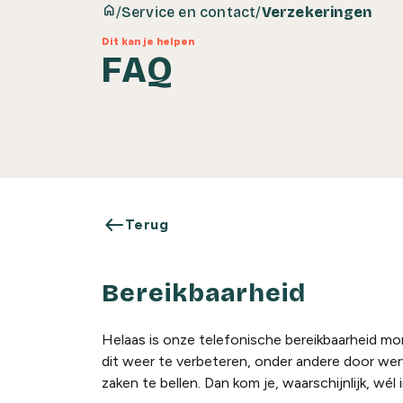
home
/
Service en contact
/
Verzekeringen
Dit kan je helpen
FAQ
west
Terug
Bereikbaarheid
Helaas is onze telefonische bereikbaarheid m
dit weer te verbeteren, onder andere door werv
zaken te bellen. Dan kom je, waarschijnlijk, wél 