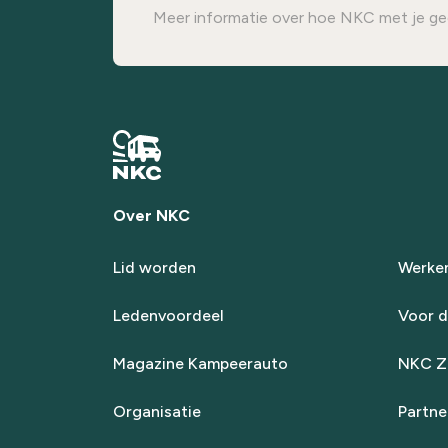
Meer informatie over hoe NKC met je ge
Over NKC
Lid worden
Werken
Ledenvoordeel
Voor d
Magazine Kampeerauto
NKC Za
Organisatie
Partne