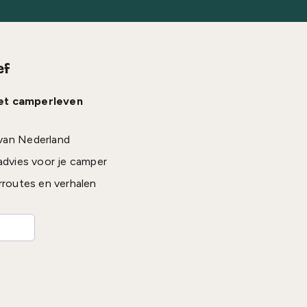
ef
het camperleven
van Nederland
advies voor je camper
rroutes en verhalen