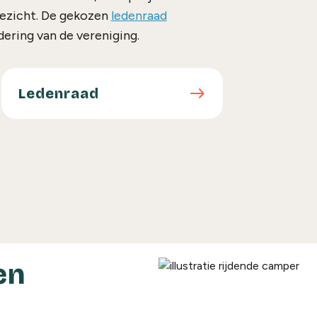
oezicht. De gekozen
ledenraad
ering van de vereniging.
Ledenraad
east
Ledenraad
en