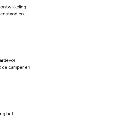
ontwikkeling
denstand en
ardevol
et de camper en
ing het