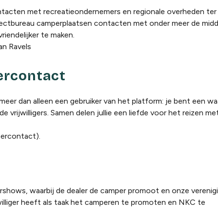
tacten met recreatieondernemers en regionale overheden ter 
jectbureau camperplaatsen contacten met onder meer de mid
endelijker te maken.
an Ravels
rcontact
meer dan alleen een gebruiker van het platform: je bent een wa
vrijwilligers. Samen delen jullie een liefde voor het reizen m
ercontact).
lershows, waarbij de dealer de camper promoot en onze verenig
williger heeft als taak het camperen te promoten en NKC te