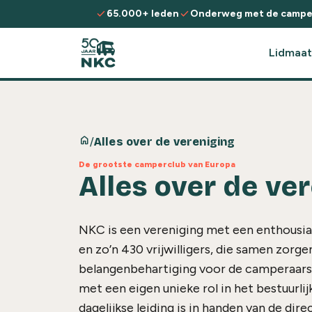
Spring naar de inhoud
check
check
65.000+ leden
Onderweg met de campe
Lidmaat
home
/
Alles over de vereniging
De grootste camperclub van Europa
Alles over de ve
NKC is een vereniging met een enthousi
en zo’n 430 vrijwilligers, die samen zorge
belangenbehartiging voor de camperaars.
met een eigen unieke rol in het bestuurlij
dagelijkse leiding is in handen van de dire