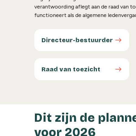
verantwoording aflegt aan de raad van t
functioneert als de algemene ledenvergad
Directeur-bestuurder
east
Directeur-bestuurder
Raad van toezicht
east
Raad van toezicht
Dit zijn de plann
voor 2026