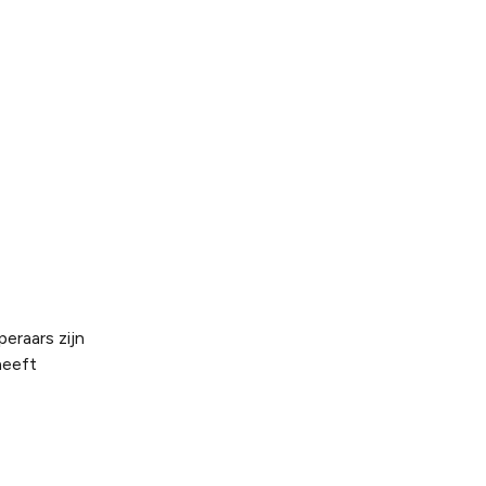
eraars zijn
heeft