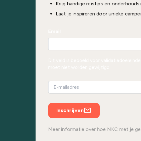
Krijg handige reistips en onderhouds
Laat je inspireren door unieke campe
Email
Dit veld is bedoeld voor validatiedoeleind
moet niet worden gewijzigd.
Inschrijven
Meer informatie over hoe NKC met je ge