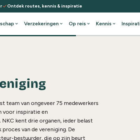
check
r
Ontdek routes, kennis & inspiratie
schap
expand_more
Verzekeringen
expand_more
Op reis
expand_more
Kennis
expand_more
Inspirat
reniging
ast team van ongeveer 75 medewerkers
n voor inspiratie en
 NKC kent drie organen, ieder belast
k proces van de vereniging. De
cteur-bestuurder, die op zijn beurt