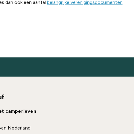
es dan ook een aantal
belangrijke verenigingsdocumenten
.
ef
het camperleven
van Nederland