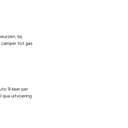
eurzen, bij
e camper tot gas
uto 9 keer per
l qua uitvoering