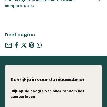
Hoe navigeer ik met de vernieuwde
camperroutes?
Deel pagina
mail
Schrijf je in voor de nieuwsbrief
Blijf op de hoogte van alles rondom het
camperleven