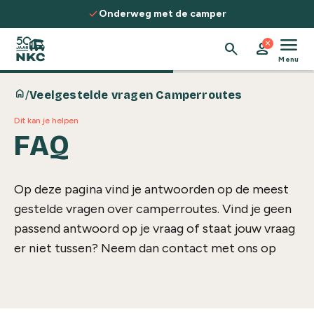
Spring naar de inhoud
check
Onderweg met de camper
menu
close
search
person
Menu
home
/
Veelgestelde vragen Camperroutes
Dit kan je helpen
FAQ
Op deze pagina vind je antwoorden op de meest
gestelde vragen over camperroutes. Vind je geen
passend antwoord op je vraag of staat jouw vraag
er niet tussen? Neem dan contact met ons op