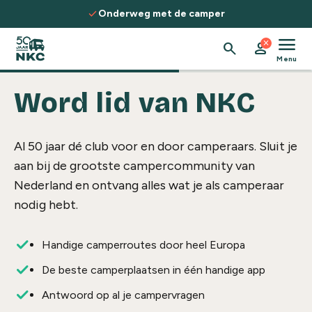
Spring naar de inhoud
check
Onderweg met de camper
menu
close
search
person
Menu
Word lid van NKC
Al 50 jaar dé club voor en door camperaars. Sluit je
aan bij de grootste campercommunity van
Nederland en ontvang alles wat je als camperaar
nodig hebt.
Handige camperroutes door heel Europa
De beste camperplaatsen in één handige app
Antwoord op al je campervragen