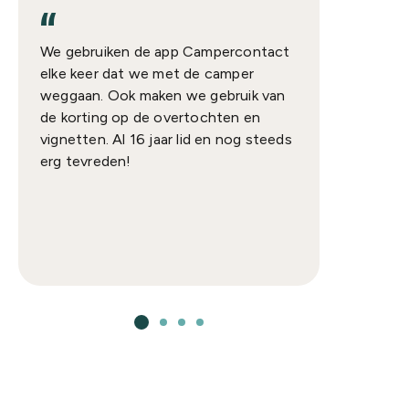
“
“
We gebruiken de app Campercontact
Als lid 
elke keer dat we met de camper
voor ad
weggaan. Ook maken we gebruik van
mijn ca
de korting op de overtochten en
vignetten. Al 16 jaar lid en nog steeds
erg tevreden!