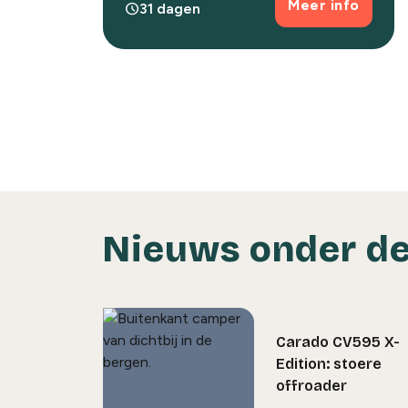
Meer info
schedule
31 dagen
Nieuws onder de
Carado CV595 X-
Edition: stoere
offroader