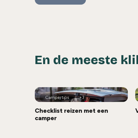
En de meeste kli
Campertips
+3
Checklist reizen met een
camper