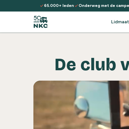
Spring naar de inhoud
check
check
65.000+ leden
Onderweg met de campe
Lidmaat
De club 