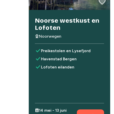
favorite
favorite
Noorse westkust en
Lofoten
pin_drop
Noorwegen
check
Preikestolen en Lysefjord
check
Havenstad Bergen
check
Lofoten eilanden
calendar_month
14 mei - 13 juni