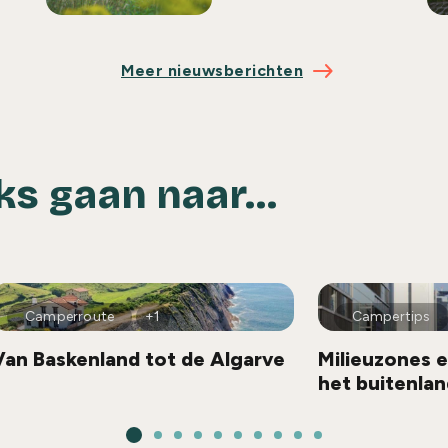
Meer nieuwsberichten
ks gaan naar...
Camperroute
+1
Campertips
Van Baskenland tot de Algarve
Milieuzones e
het buitenlan