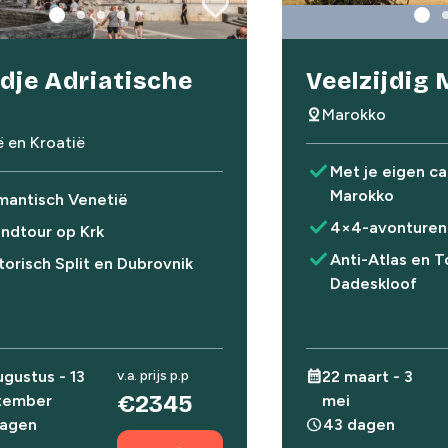
favorite
favorite
dje Adriatische
Veelzijdig
pin_drop
Marokko
ië en Kroatië
check
Met je eigen c
Marokko
mantisch Venetië
check
4×4-avonturen 
andtour op Krk
check
Anti-Atlas en T
torisch Split en Dubrovnik
Dadeskloof
ugustus - 13
v.a. prijs p.p
calendar_month
22 maart - 3
€2345
tember
mei
dagen
schedule
43 dagen