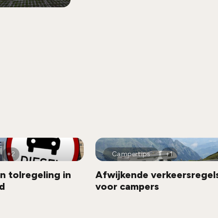
+2
Campertips
+1
n tolregeling in
Afwijkende verkeersregel
d
voor campers