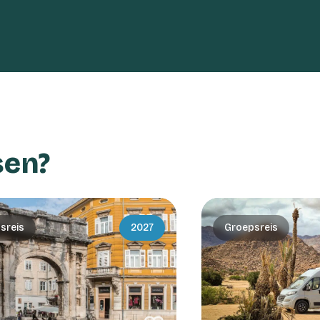
sen?
sreis
2027
Groepsreis