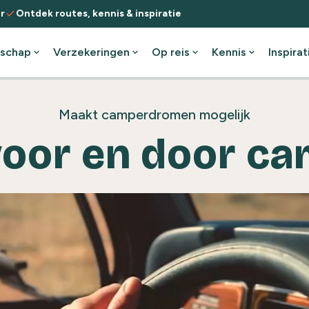
check
r
Ontdek routes, kennis & inspiratie
schap
expand_more
Verzekeringen
expand_more
Op reis
expand_more
Kennis
expand_more
Inspirat
Maakt camperdromen mogelijk
voor en door c