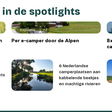
in de spotlights
Inspiratie
+2
n
Per e-camper door de Alpen
8x
c
6 Nederlandse
camperplaatsen aan
ets
kabbelende beekjes
en machtige rivieren