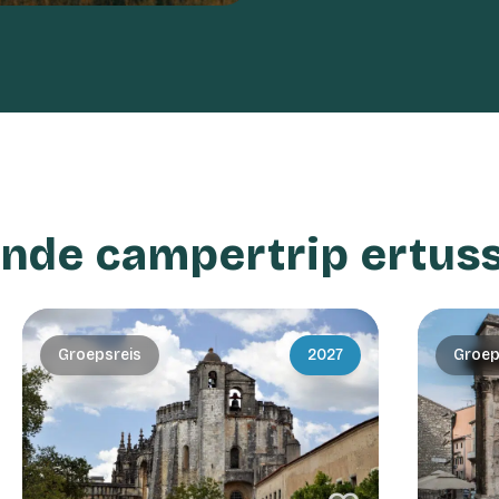
ende campertrip ertus
Groepsreis
2027
Groep