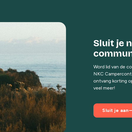
Sluit je
communi
Word lid van de c
NKC Camperconta
ontvang korting o
veel meer!
e
Sluit je aan