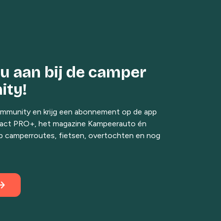
 nu aan bij de camper
ty!
ommunity en krijg een abonnement op de app
ct PRO+, het magazine Kampeerauto én
p camperroutes, fietsen, overtochten en nog
ast