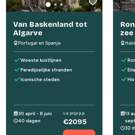
favorite
favorite
Van Baskenland tot
Ron
Algarve
zee
pin_drop
Portugal en Spanje
pin_drop
Ital
check
check
Woeste kustlijnen
Ro
check
check
Paradijselijke stranden
Eil
check
check
Iconische steden
His
calendar_month
30 april - 8 juni
v.a. prijs p.p
calendar_month
13 a
€2095
schedule
40 dagen
sep
schedule
32 