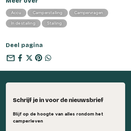
Meer over
Accu
Camperstalling
Campervragen
In de stalling
Stalling
Deel pagina
mail
Schrijf je in voor de nieuwsbrief
Blijf op de hoogte van alles rondom het
camperleven