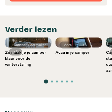
Verder lezen
Camper klaarmaken
Accu
+3
+5
Zo maak je je camper
Accu in je camper
Ca
klaar voor de
sta
winterstalling
qu
aa