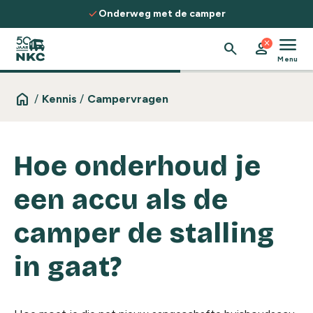
Spring naar de inhoud
check
Onderweg met de camper
menu
close
search
person
Menu
home
/
Kennis
/
Campervragen
Hoe onderhoud je
een accu als de
camper de stalling
in gaat?