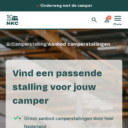
Spring naar de inhoud
check
Onderweg met de camper
menu
close
search
person
Menu
Spring naar de camperstallingen
home
/
Camperstalling
/
Aanbod camperstallingen
Vind een passende
stalling voor jouw
camper
Groot aanbod camperstallingen door heel
Nederland