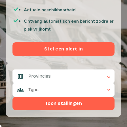
Actuele beschikbaarheid
Ontvang automatisch een bericht zodra er
plek vrijkomt
Stel een alert in
Provincies
keyboard_arrow_down
Type
Toon stallingen