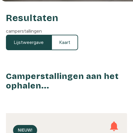
Resultaten
camperstallingen
Lijstweergave
Kaart
Camperstallingen aan het
ophalen...
notifications
NIEUW!