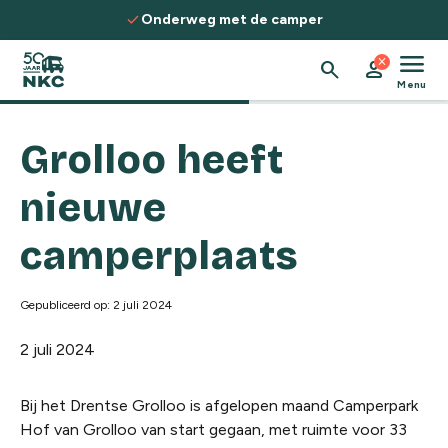
Spring naar de inhoud
check
Onderweg met de camper
menu
close
search
person
Menu
Grolloo heeft
nieuwe
camperplaats
Gepubliceerd op: 2 juli 2024
2 juli 2024
Bij het Drentse Grolloo is afgelopen maand Camperpark
Hof van Grolloo van start gegaan, met ruimte voor 33