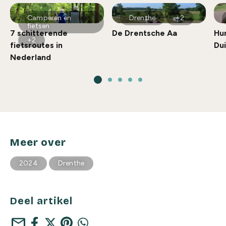
Camperen en
Drenthe
+2
fietsen
7 schitterende
De Drentsche Aa
Hu
+2
fietsroutes in
Du
Nederland
Meer over
2024
Drenthe
Deel artikel
mail