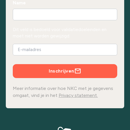
Name
Dit veld is bedoeld voor validatiedoeleinden en
moet niet worden gewijzigd.
Inschrijven
Meer informatie over hoe NKC met je gegevens
omgaat, vind je in het
Privacy statement.