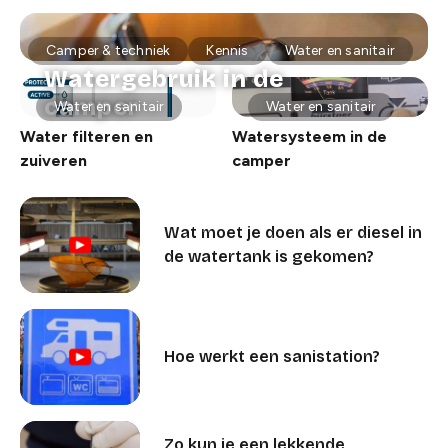
Camper & techniek
Kennis
Water en sanitair
Watergebruik in de
camper
Water en sanitair
Water en sanitair
Water filteren en
Watersysteem in de
zuiveren
camper
Wat moet je doen als er diesel in
de watertank is gekomen?
Hoe werkt een sanistation?
Zo kun je een lekkende