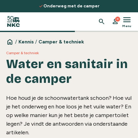
Spring naar de inhoud
check
Onderweg met de camper
menu
close
search
person
Menu
home
/
Kennis
/
Camper & techniek
Camper & techniek
Water en sanitair in
de camper
Hoe houd je de schoonwatertank schoon? Hoe vul
je het onderweg en hoe loos je het vuile water? En
op welke manier kun je het beste je campertoilet
legen? Je vindt de antwoorden via onderstaande
artikelen.