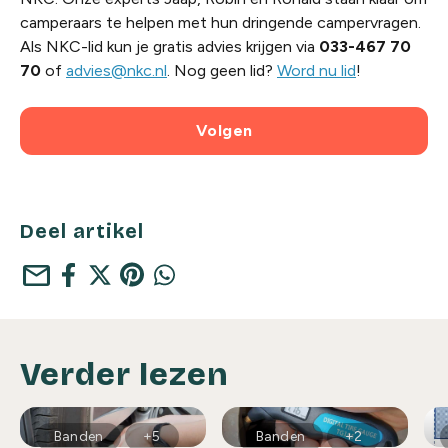
camperaars te helpen met hun dringende campervragen.
Als NKC-lid kun je gratis advies krijgen via
033-467 70
70
of
advies@nkc.nl
. Nog geen lid?
Word nu lid
!
Volgen
Deel artikel
mail
Verder lezen
Banden
+5
Banden
+2