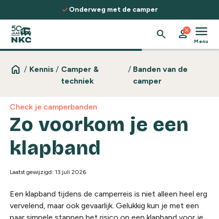
Spring naar de inhoud
check
nderweg met de camper
Ontdek rout
menu
close
search
person
Menu
home
/
Kennis
/
Camper &
/
Banden van de
techniek
camper
Check je camperbanden
Zo voorkom je een
klapband
Laatst gewijzigd: 13 juli 2026
Een klapband tijdens de camperreis is niet alleen heel erg
vervelend, maar ook gevaarlijk. Gelukkig kun je met een
paar simpele stappen het risico op een klapband voor je