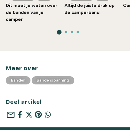
Dit moet je weten over
Altijd de juiste druk op
Ca
de banden van je
de camperband
camper
Meer over
Banden
Bandenspanning
Deel artikel
mail