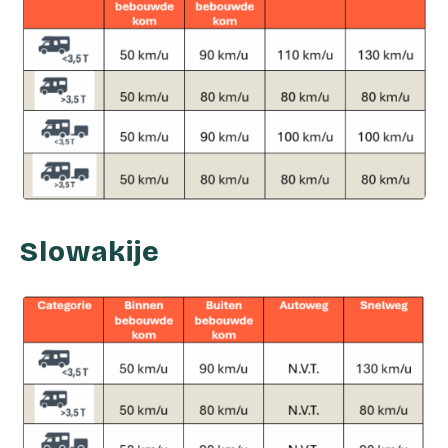
Slowakije