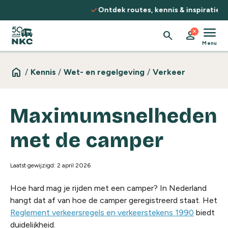
Spring naar de inhoud
check
Ontdek routes, kennis & inspiratie
menu
close
search
person
Menu
home
/
Kennis
/
Wet- en regelgeving
/
Verkeer
Maximumsnelheden
met de camper
Laatst gewijzigd: 2 april 2026
Hoe hard mag je rijden met een camper? In Nederland
hangt dat af van hoe de camper geregistreerd staat. Het
Reglement verkeersregels en verkeerstekens 1990
biedt
duidelijkheid.