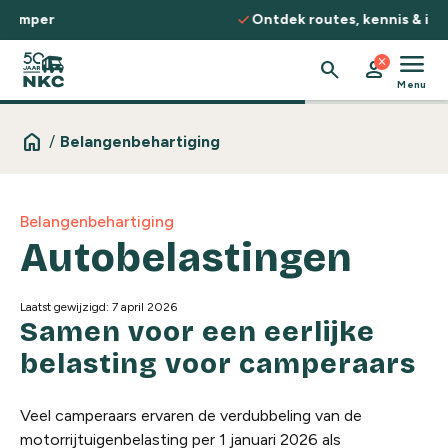
Spring naar de inhoud
check
Ontdek routes, kennis & inspiratie
menu
close
search
person
Menu
home
/
Belangenbehartiging
Belangenbehartiging
Autobelastingen
Laatst gewijzigd: 7 april 2026
Samen voor een eerlijke
belasting voor camperaars
Veel camperaars ervaren de verdubbeling van de
motorrijtuigenbelasting per 1 januari 2026 als