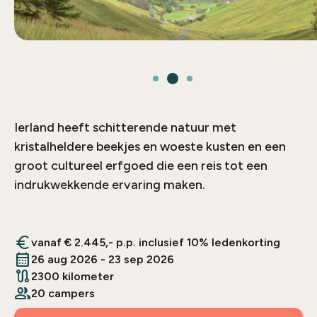
Ierland heeft schitterende natuur met
kristalheldere beekjes en woeste kusten en een
groot cultureel erfgoed die een reis tot een
indrukwekkende ervaring maken.
euro
vanaf € 2.445,- p.p. inclusief 10% ledenkorting
calendar_month
26 aug 2026 - 23 sep 2026
route
2300 kilometer
people
20 campers