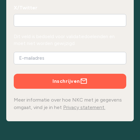
X/Twitter
Dit veld is bedoeld voor validatiedoeleinden en
moet niet worden gewijzigd.
Inschrijven
Meer informatie over hoe NKC met je gegevens
omgaat, vind je in het
Privacy statement.