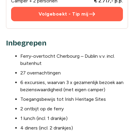
Camper + 2 personen
€ 2.717,- p.p.
east
Volgeboekt - Tip mij
Inbegrepen
Ferry-overtocht Cherbourg – Dublin v.v. incl.
buitenhut
27 overnachtingen
6 excursies, waarvan 3 x gezamenlijk bezoek aan
bezienswaardigheid (met eigen camper)
Toegangsbewijs tot Irish Heritage Sites
2 ontbijt op de ferry
1 lunch (incl. 1 drankje)
4 diners (incl. 2 drankjes)