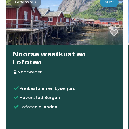
Groepsreis
2027
favorite
favorite
Noorse westkust en
Lofoten
pin_drop
Noorwegen
check
Preikestolen en Lysefjord
check
Havenstad Bergen
check
Lofoten eilanden