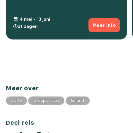
calendar_month
14 mei - 13 juni
Meer info
schedule
31 dagen
Meer over
2026
Groepsreizen
Ierland
Deel reis