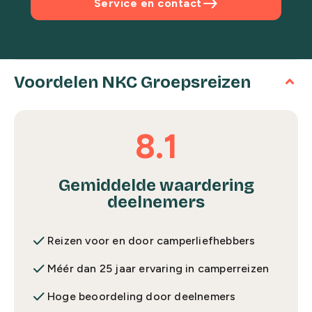
east
Service en contact
Voordelen NKC Groepsreizen
8.1
Gemiddelde waardering
deelnemers
done
Reizen voor en door camperliefhebbers
done
Méér dan 25 jaar ervaring in camperreizen
done
Hoge beoordeling door deelnemers