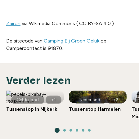
Zairon
via Wikimedia Commons ( CC BY-SA 4.0 )
De sitecode van
Camping Bij Groen Geluk
op
Campercontact is 91870.
Verder lezen
Gelderland
+1
Nederland
+2
Tussenstop in Nijkerk
Tussenstop Harmelen
Tu
Mi