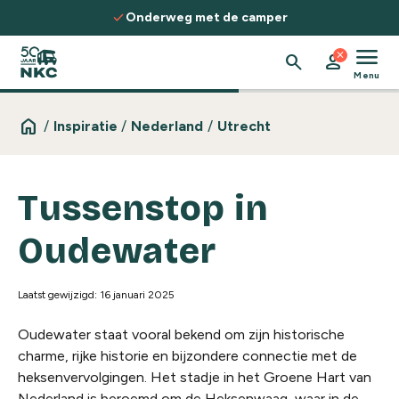
Spring naar de inhoud
check
Onderweg met de camper
menu
close
search
person
Menu
home
/
Inspiratie
/
Nederland
/
Utrecht
Tussenstop in
Oudewater
Laatst gewijzigd: 16 januari 2025
Oudewater staat vooral bekend om zijn historische
charme, rijke historie en bijzondere connectie met de
heksenvervolgingen. Het stadje in het Groene Hart van
Nederland is beroemd om de
Heksenwaag
, waar in de