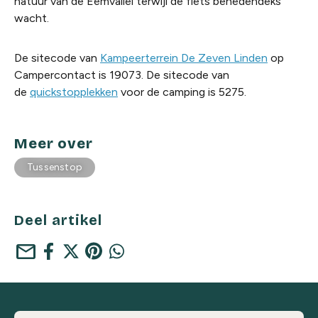
natuur van de Eemvallei terwijl de fiets benedendeks
wacht.
De sitecode van
Kampeerterrein De Zeven Linden
op
Campercontact is 19073. De sitecode van
de
quickstopplekken
voor de camping is 5275.
Meer over
Tussenstop
Deel artikel
mail