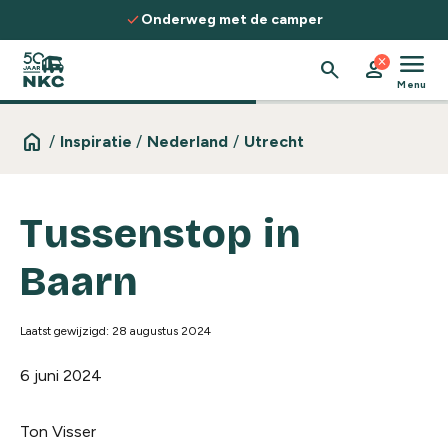
Spring naar de inhoud
check
Onderweg met de camper
menu
close
search
person
Menu
home
/
Inspiratie
/
Nederland
/
Utrecht
Tussenstop in
Baarn
Laatst gewijzigd: 28 augustus 2024
6 juni 2024
Ton Visser