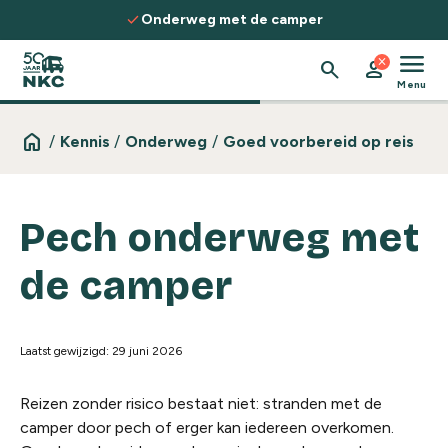
Spring naar de inhoud
check
check
Onderweg met de camper
On
menu
close
search
person
Menu
home
/
Kennis
/
Onderweg
/
Goed voorbereid op reis
Pech onderweg met
de camper
Laatst gewijzigd: 29 juni 2026
Reizen zonder risico bestaat niet: stranden met de
camper door pech of erger kan iedereen overkomen.