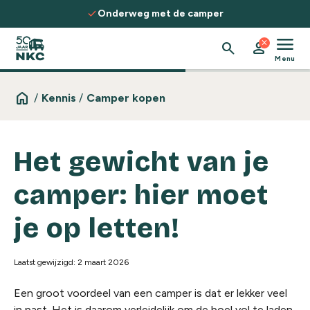
Spring naar de inhoud
check
erweg met de camper
Ontdek routes
menu
close
search
person
Menu
home
/
Kennis
/
Camper kopen
Het gewicht van je
camper: hier moet
je op letten!
Laatst gewijzigd: 2 maart 2026
Een groot voordeel van een camper is dat er lekker veel
in past. Het is daarom verleidelijk om de boel vol te laden