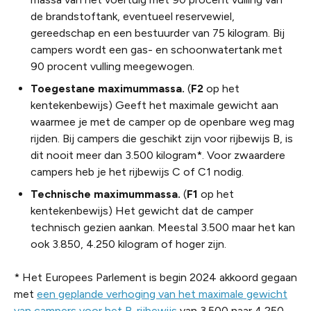
de brandstoftank, eventueel reservewiel,
gereedschap en een bestuurder van 75 kilogram. Bij
campers wordt een gas- en schoonwatertank met
90 procent vulling meegewogen.
Toegestane maximummassa.
(
F2
op het
kentekenbewijs) Geeft het maximale gewicht aan
waarmee je met de camper op de openbare weg mag
rijden. Bij campers die geschikt zijn voor rijbewijs B, is
dit nooit meer dan 3.500 kilogram*. Voor zwaardere
campers heb je het rijbewijs C of C1 nodig.
Technische maximummassa.
(
F1
op het
kentekenbewijs) Het gewicht dat de camper
technisch gezien aankan. Meestal 3.500 maar het kan
ook 3.850, 4.250 kilogram of hoger zijn.
* Het Europees Parlement is begin 2024 akkoord gegaan
met
een geplande verhoging van het maximale gewicht
van campers voor het B-rijbewijs
van 3.500 naar 4.250