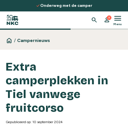
Spring naar de inhoud
check
Onderweg met de camper
menu
close
search
person
Menu
home
/
Campernieuws
Extra
camperplekken in
Tiel vanwege
fruitcorso
Gepubliceerd op: 10 september 2024