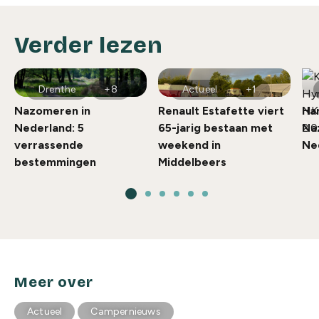
Verder lezen
Drenthe
+8
Actueel
+1
Nazomeren in
Renault Estafette viert
Ha
Nederland: 5
65-jarig bestaan met
Na
verrassende
weekend in
Ne
bestemmingen
Middelbeers
Meer over
Actueel
Campernieuws