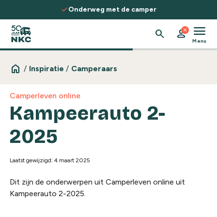
Spring naar de inhoud
check
check
Onderweg met de camper
On
menu
close
search
person
Menu
home
/
Inspiratie
/
Camperaars
Camperleven online
Kampeerauto 2-
2025
Laatst gewijzigd: 4 maart 2025
Dit zijn de onderwerpen uit Camperleven online uit
Kampeerauto 2-2025.