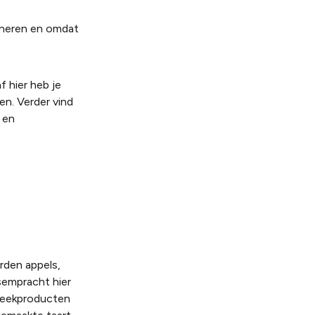
nneren en omdat
hier heb je
en. Verder vind
 en
rden appels,
sempracht hier
treekproducten