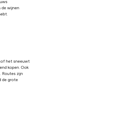
tuws
n de wijnen
ebt.
lsof het sneeuwt
htend kopen. Ook
.
Routes zijn
d de grote