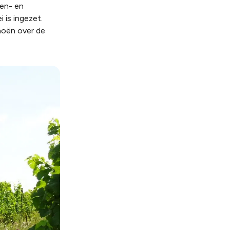
ren- en
 is ingezet.
noën over de