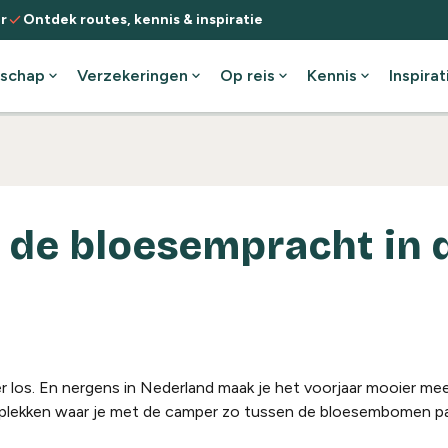
check
r
Ontdek routes, kennis & inspiratie
schap
expand_more
Verzekeringen
expand_more
Op reis
expand_more
Kennis
expand_more
Inspirat
de bloesempracht in 
los. En nergens in Nederland maak je het voorjaar mooier mee
e plekken waar je met de camper zo tussen de bloesembomen pa