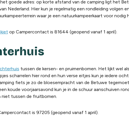
 het goede adres: op korte afstand van de camping ligt het
Be
van Nederland. Hier ku
n je r
egelmatig een rondleiding volgen e
uurkampeerterrein waar je een natuurkampeerkaart voor nodig h
kiet
op Campercontact is 81644 (geopend vanaf 1 april).
terhuis
chterhuis
tussen de kersen- en pruimenbomen. Het lijkt wel a
ipjes scharrelen hier rond en hun verse eitjes kun je iedere oc
camping fiets je zo de bloesempracht van de Betuwe tegemoet
 een koude voorjaarsavond kun je in de schuur aanschuiven ron
 niet tussen de fruitbomen.
ampercontact is 97205 (geopend vanaf 1 april).