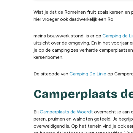
Wist je dat de Romeinen fruit zoals kersen e
hier vroeger ook daadwerkelijk een Ro
mei
ns bouww
erk stond, is
er op
Camping de Li
uitzicht
over
de omgeving. En in het voorjaar en
je op de camping zes verharde camperplaatsen 
kersenbomen
.
De sitecode van
Camping De Linie
op Camperco
Camperplaats d
Bij
Camperplaats de
Woerdt
overnacht je aan d
peren, pruimen en walnoten geteeld. Je begrij
overweldigend is. Op het terrein vind je ook e