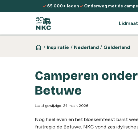
Spring naar de inhoud
check
check
65.000+ leden
Onderweg met de campe
Lidmaat
home
/
Inspiratie
/
Nederland
/
Gelderland
Camperen onder 
Betuwe
Laatst gewijzigd: 24 maart 2026
Nog heel even en het bloesemfeest barst weer 
fruitregio de Betuwe. NKC vond zes idyllisch