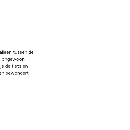
t alleen tussen de
iet ongewoon:
je de fiets en
 en bewondert