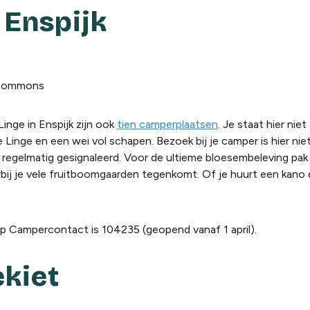
Enspijk
 Commons
Linge in Enspijk zijn ook
tien camperplaatsen
. Je staat hier nie
de Linge en een wei vol schapen. Bezoek bij je camper is hier n
regelmatig gesignaleerd. Voor de ultieme bloesembeleving pak 
arbij je vele fruitboomgaarden tegenkomt.
Of je
huurt een kano
op Campercontact is 104235 (geopend vanaf 1 april).
kiet