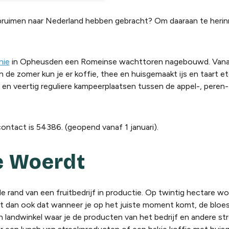
n pruimen naar Nederland hebben gebracht? Om
daaraan
te heri
nie
in Opheusden een Romeinse wachttoren nagebouwd. Vanaf 
 de zomer kun je er koffie, thee en huisgemaakt ijs en taart et
en veertig reguliere kampeerplaatsen tussen de
appel-, peren-
ntact is 54386. (geopend vanaf 1 januari).
e
Woerdt
e rand van een fruitbedrijf in productie. Op twintig hectare wo
pt dan ook dat wanneer je op het juiste moment komt, de bloe
en landwinkel waar je de producten van het bedrijf en andere s