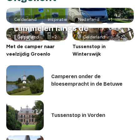
Gelderland
Inspiratie
Nederland
+1
Lummelen langs de
Linge
Gelderland
+2
Gelderland
+2
Met de camper naar
Tussenstop in
veelzijdig Groenlo
Winterswijk
Camperen onder de
bloesempracht in de Betuwe
Tussenstop in Vorden