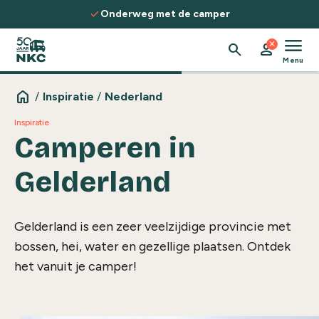
Spring naar de inhoud
check
Onderweg met de camper
menu
close
search
person
Menu
home
/
Inspiratie
/
Nederland
Inspiratie
Camperen in
Gelderland
Gelderland is een zeer veelzijdige provincie met
bossen, hei, water en gezellige plaatsen. Ontdek
het vanuit je camper!