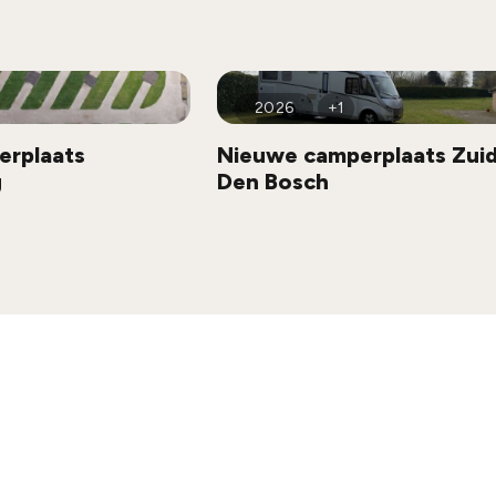
2026
+1
erplaats
Nieuwe camperplaats Zuid
g
Den Bosch