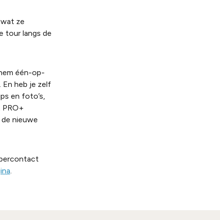
 wat ze
e tour langs de
e hem één-op-
. En heb je zelf
ps en foto’s,
et PRO+
 de nieuwe
mpercontact
ina
.