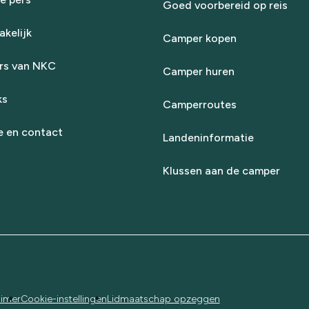
Goed voorbereid op reis
kelijk
Camper kopen
rs van NKC
Camper huren
ks
Camperroutes
e en contact
Landeninformatie
Klussen aan de camper
aimer
Cookie-instellingen
Lidmaatschap opzeggen