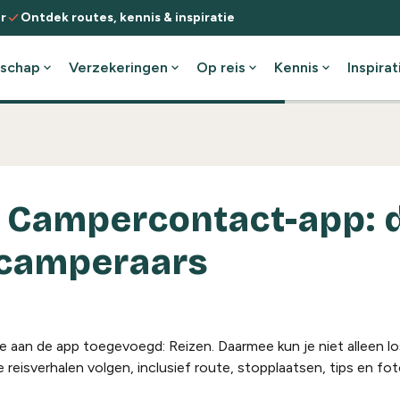
check
r
Ontdek routes, kennis & inspiratie
schap
expand_more
Verzekeringen
expand_more
Op reis
expand_more
Kennis
expand_more
Inspirat
 Campercontact-app: d
 camperaars
e aan de app toegevoegd:
Reizen
. Daarmee kun je niet alleen l
eisverhalen volgen, inclusief route, stopplaatsen, tips en fot