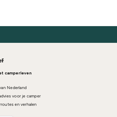
ef
het camperleven
van Nederland
advies voor je camper
rroutes en verhalen