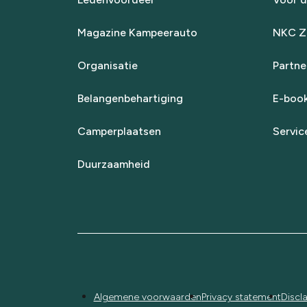
Magazine Kampeerauto
NKC Za
Organisatie
Partne
Belangenbehartiging
E-boo
Camperplaatsen
Servic
Duurzaamheid
Algemene voorwaarden
Privacy statement
Discl