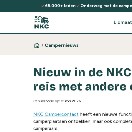
Spring naar de inhoud
check
check
65.000+ leden
Onderweg met de campe
Lidmaat
home
/
Campernieuws
Nieuw in de NKC
reis met andere
Gepubliceerd op: 12 mei 2026
NKC Campercontact
heeft een nieuwe functi
camperplaatsen ontdekken, maar ook complete r
camperaars.