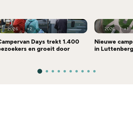
2026
+2
2026
+1
Campervan Days trekt 1.400
Nieuwe camp
bezoekers en groeit door
in Luttenber