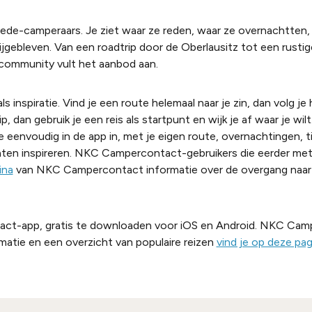
ede-camperaars. Je ziet waar ze reden, waar ze overnachtten,
ebleven. Van een roadtrip door de Oberlausitz tot een rustig
e community vult het aanbod aan.
ls inspiratie. Vind je een route helemaal naar je zin, dan volg j
ip, dan gebruik je een reis als startpunt en wijk je af waar je wilt
eenvoudig in de app in, met je eigen route, overnachtingen, ti
aten inspireren. NKC Campercontact-gebruikers die eerder m
ina
van NKC Campercontact informatie over de overgang naar
tact-app, gratis te downloaden voor iOS en Android. NKC Ca
rmatie en een overzicht van populaire reizen
vind je op deze pag