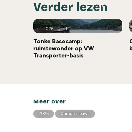
Verder lezen
2026
+1
Tonke Basecamp:
ruimtewonder op VW
Transporter-basis
Meer over
2026
Campernieuws