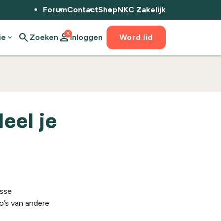
Forum
Contact
Shop
NKC Zakelijk
close
search
person
ie
expand_more
Zoeken
Inloggen
Word lid
eel je
osse
o’s van andere