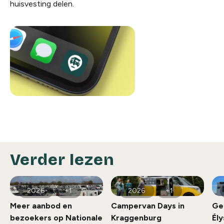
huisvesting delen.
Verder lezen
2026
+1
2026
+1
Meer aanbod en
Campervan Days in
Ge
bezoekers op Nationale
Kraggenburg
Ély