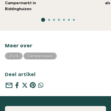
Campermarkt in
al
Biddinghuizen
Meer over
2026
Campernieuws
Deel artikel
mail