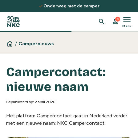
Spring naar de inhoud
check
Onderweg met de camper
menu
close
search
person
Menu
home
/
Campernieuws
Campercontact:
nieuwe naam
Gepubliceerd op: 2 april 2026
Het platform Campercontact gaat in Nederland verder
met een nieuwe naam: NKC Campercontact.