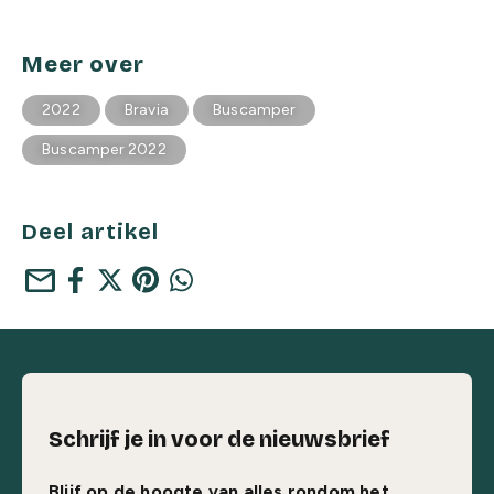
Meer over
2022
Bravia
Buscamper
Buscamper 2022
Deel artikel
mail
Schrijf je in voor de nieuwsbrief
Blijf op de hoogte van alles rondom het