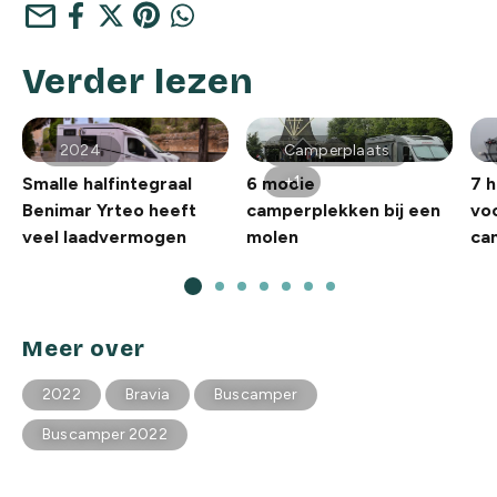
mail
Verder lezen
2024
Camperplaats
+1
Smalle halfintegraal
6 mooie
7 
Benimar Yrteo heeft
camperplekken bij een
vo
veel laadvermogen
molen
ca
Meer over
2022
Bravia
Buscamper
Buscamper 2022