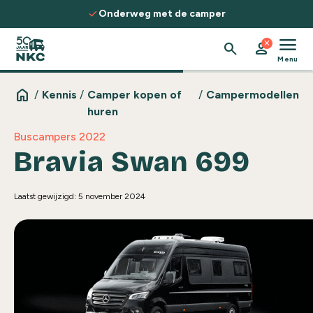
Spring naar de inhoud
check
c
Onderweg met de camper
menu
close
search
person
Menu
home
/
Kennis
/
Camper kopen of
/
Campermodellen
huren
Buscampers 2022
Bravia Swan 699
Laatst gewijzigd: 5 november 2024