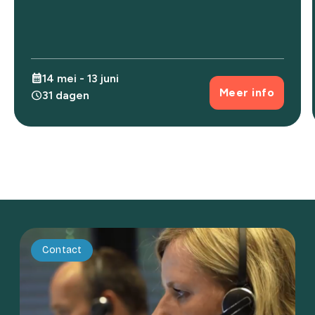
calendar_month
14 mei - 13 juni
Meer info
schedule
31 dagen
Contact