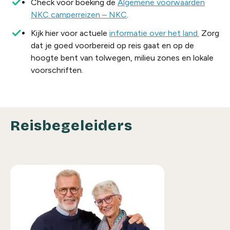
Check voor boeking de
Algemene voorwaarden
NKC camperreizen – NKC
.
Kijk
hier
voor
actuele
informatie over het land.
Zorg
dat
je
goed
voorbereid
op reis
gaat
en
op de
hoogte
bent van
tolwegen
, milieu zones
en
lokale
voorschriften
.
Reisbegeleiders