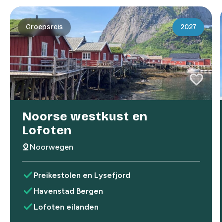
Groepsreis
2027
favorite
favorite
Noorse westkust en
Lofoten
pin_drop
Noorwegen
check
Preikestolen en Lysefjord
check
Havenstad Bergen
check
Lofoten eilanden