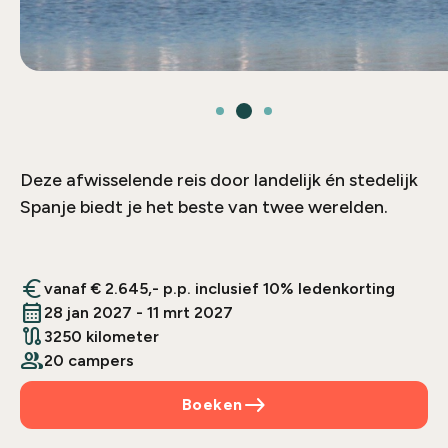
Deze afwisselende reis door landelijk én stedelijk
Spanje biedt je het beste van twee werelden.
euro
vanaf € 2.645,- p.p. inclusief 10% ledenkorting
calendar_month
28 jan 2027 - 11 mrt 2027
route
3250 kilometer
people
20 campers
east
Boeken