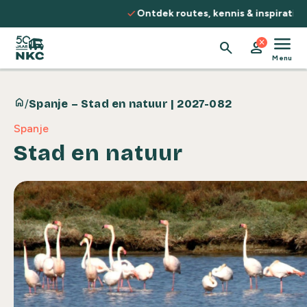
Spring naar de inhoud
check
Ontdek routes, kennis & inspiratie
menu
close
search
person
Menu
home
/
Spanje – Stad en natuur | 2027-082
Spanje
Stad en natuur