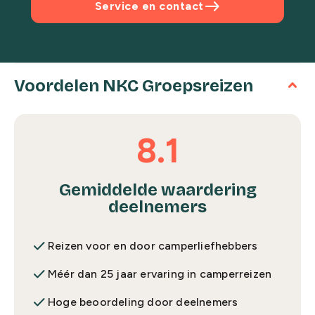
east
Service en contact
Voordelen NKC Groepsreizen
8.1
Gemiddelde waardering
deelnemers
done
Reizen voor en door camperliefhebbers
done
Méér dan 25 jaar ervaring in camperreizen
done
Hoge beoordeling door deelnemers