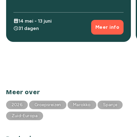
calendar_month
14 mei - 13 juni
Meer info
schedule
31 dagen
Meer over
2026
Groepsreizen
Marokko
Spanje
Zuid-Europa