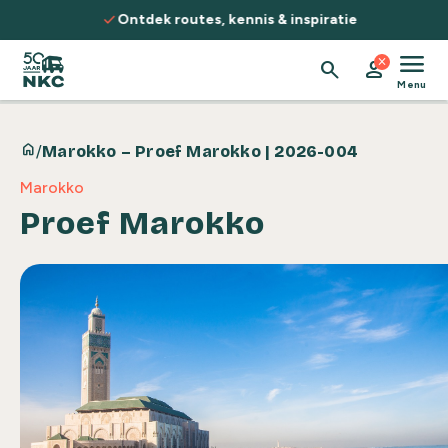
Spring naar de inhoud
check
Ontdek routes, kennis & inspiratie
menu
close
search
person
Menu
home
/
Marokko – Proef Marokko | 2026-004
Marokko
Proef Marokko