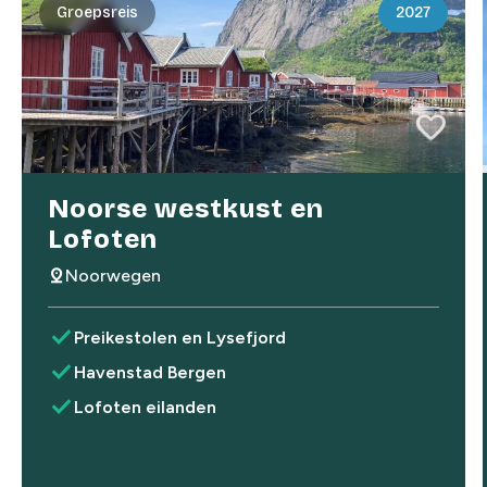
Groepsreis
2027
favorite
favorite
Noorse westkust en
Lofoten
pin_drop
Noorwegen
check
Preikestolen en Lysefjord
check
Havenstad Bergen
check
Lofoten eilanden