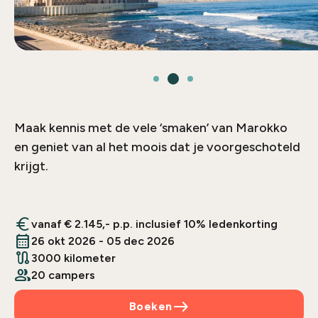
Maak kennis met de vele ‘smaken’ van Marokko
en geniet van al het moois dat je voorgeschoteld
krijgt.
euro
vanaf € 2.145,- p.p. inclusief 10% ledenkorting
calendar_month
26 okt 2026 - 05 dec 2026
route
3000 kilometer
people
20 campers
east
Boeken