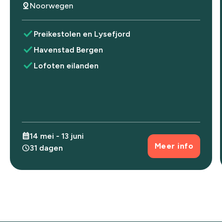
pin_drop
Noorwegen
check
Preikestolen en Lysefjord
check
Havenstad Bergen
check
Lofoten eilanden
calendar_month
14 mei - 13 juni
Meer info
schedule
31 dagen