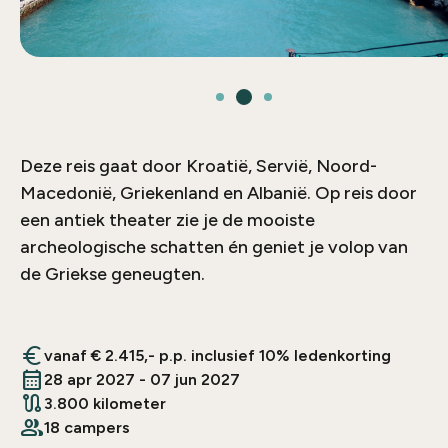
Deze reis gaat door Kroatië, Servië, Noord-
Macedonië, Griekenland en Albanië. Op reis door
een antiek theater zie je de mooiste
archeologische schatten én geniet je volop van
de Griekse geneugten.
euro
vanaf € 2.415,- p.p. inclusief 10% ledenkorting
calendar_month
28 apr 2027 - 07 jun 2027
route
3.800 kilometer
people
18 campers