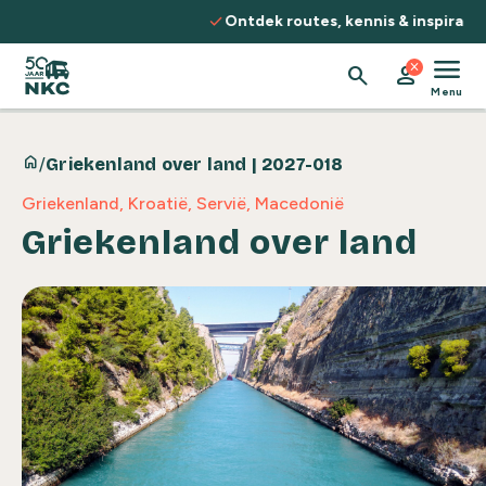
Spring naar de inhoud
check
Ontdek routes, kennis & inspiratie
menu
close
search
person
Menu
home
/
Griekenland over land | 2027-018
Griekenland, Kroatië, Servië, Macedonië
Griekenland over land