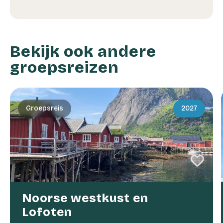
Bekijk ook andere
groepsreizen
Groepsreis
2027
favorite
favorite
Noorse westkust en
Lofoten