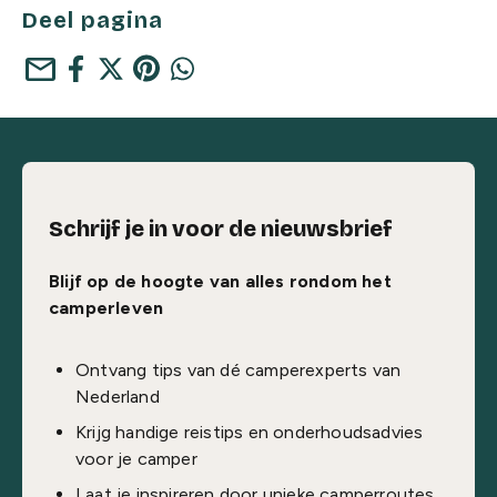
Deel pagina
mail
Schrijf je in voor de nieuwsbrief
Blijf op de hoogte van alles rondom het
camperleven
Ontvang tips van dé camperexperts van
Nederland
Krijg handige reistips en onderhoudsadvies
voor je camper
Laat je inspireren door unieke camperroutes