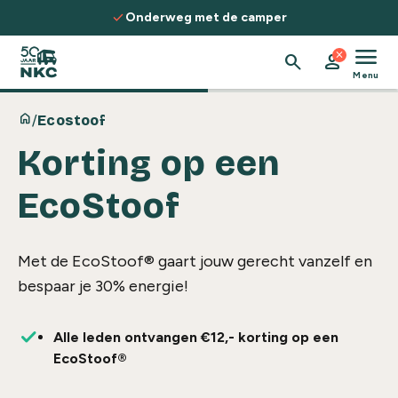
Spring naar de inhoud
check
Onderweg met de camper
menu
close
search
person
Menu
home
/
Ecostoof
Korting op een
EcoStoof
Met de EcoStoof® gaart jouw gerecht vanzelf en
bespaar je 30% energie!
Alle leden ontvangen €12,- korting op een
EcoStoof®