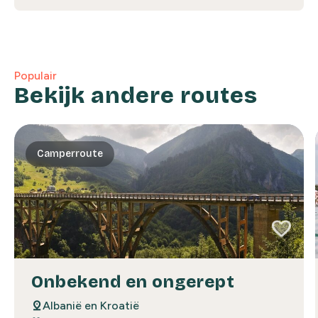
Populair
Bekijk andere routes
Camperroute
favorite
favorite
Onbekend en ongerept
pin_drop
Albanië en Kroatië