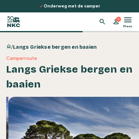
Spring naar de inhoud
check
amper
Ontdek routes, kennis & inspir
menu
close
search
person
Menu
home
/
Langs Griekse bergen en baaien
Camperroute
Langs Griekse bergen en
baaien