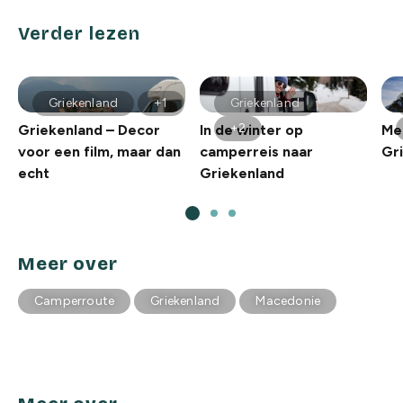
Verder lezen
Griekenland
+1
Griekenland
+2
Griekenland – Decor
In de winter op
Me
voor een film, maar dan
camperreis naar
Gr
echt
Griekenland
Meer over
Camperroute
Griekenland
Macedonie