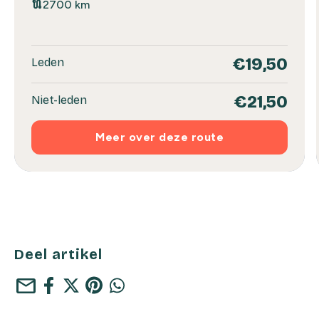
route
2700 km
€19,50
Leden
€21,50
Niet-leden
Meer over deze route
Deel artikel
mail