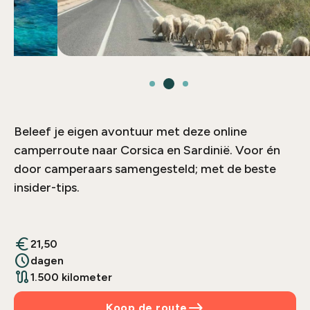
Beleef je eigen avontuur met deze online
camperroute naar Corsica en Sardinië. Voor én
door camperaars samengesteld; met de beste
insider-tips.
euro
21,50
schedule
dagen
route
1.500 kilometer
east
Koop de route