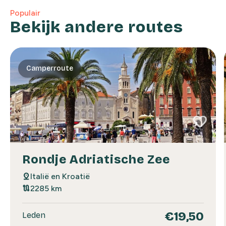
Populair
Bekijk andere routes
Camperroute
favorite
favorite
Rondje Adriatische Zee
pin_drop
Italië en Kroatië
route
2285 km
€19,50
Leden