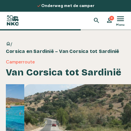
Spring naar de inhoud
check
nderweg met de camper
Ontdek rout
menu
close
search
person
Menu
home
/
Corsica en Sardinië – Van Corsica tot Sardinië
Camperroute
Van Corsica tot Sardinië