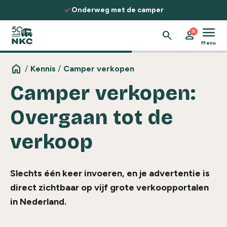
Spring naar de inhoud
check
Onderweg met de camper
menu
close
search
person
Menu
home
/
Kennis
/
Camper verkopen
Camper verkopen:
Overgaan tot de
verkoop
Slechts één keer invoeren, en je advertentie is
direct zichtbaar op vijf grote verkoopportalen
in Nederland.