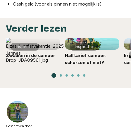
Cash geld (voor als pinnen niet mogelijk is)
Verder lezen
Inspiratie
Inspiratie
Zwaaien in de camper
Halftarief camper:
Er
schorsen of niet?
ca
Geschreven door: