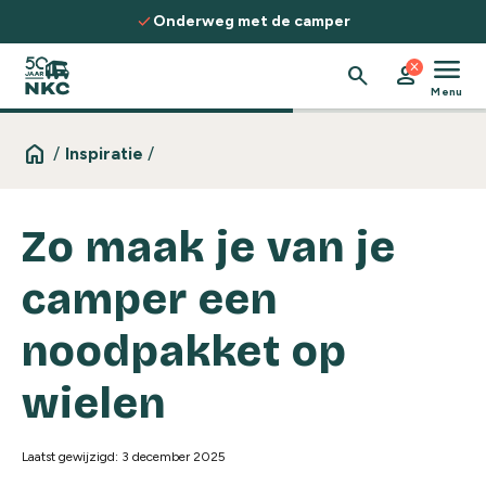
Spring naar de inhoud
check
Onderweg met de camper
menu
close
search
person
Menu
home
/
Inspiratie
/
Zo maak je van je
camper een
noodpakket op
wielen
Laatst gewijzigd: 3 december 2025