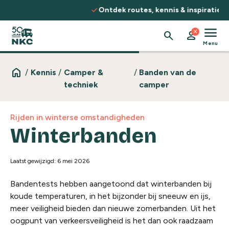
Spring naar de inhoud
check
Ontdek routes, kennis & inspiratie
menu
close
search
person
Menu
home
/
Kennis
/
Camper &
/
Banden van de
techniek
camper
Rijden in winterse omstandigheden
Winterbanden
Laatst gewijzigd: 6 mei 2026
Bandentests hebben aangetoond dat winterbanden bij
koude temperaturen, in het bijzonder bij sneeuw en ijs,
meer veiligheid bieden dan nieuwe zomerbanden. Uit het
oogpunt van verkeersveiligheid is het dan ook raadzaam