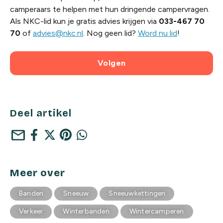
camperaars te helpen met hun dringende campervragen.
Als NKC-lid kun je gratis advies krijgen via
033-467 70
70
of
advies@nkc.nl
. Nog geen lid?
Word nu lid
!
Volgen
Deel artikel
mail
Meer over
Banden
Sneeuw
Sneeuwkettingen
Verkeer
Winterbanden
Wintercamperen