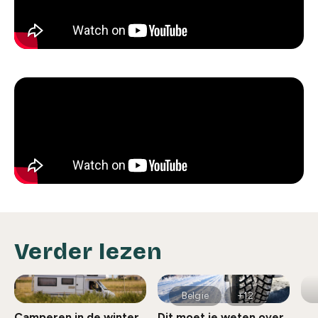
Verder lezen
Belgie
+12
Camperen in de winter
Dit moet je weten over