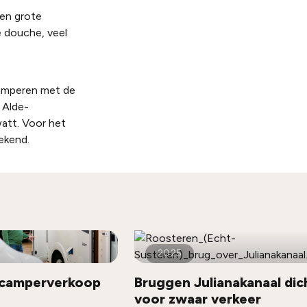
een grote
e douche, veel
camperen met de
 Alde-
att. Voor het
ekend.
2025
 camperverkoop
Bruggen Julianakanaal dic
voor zwaar verkeer