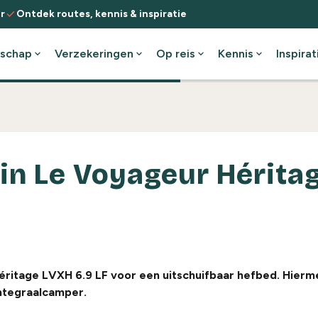
check
r
Ontdek routes, kennis & inspiratie
schap
expand_more
Verzekeringen
expand_more
Op reis
expand_more
Kennis
expand_more
Inspirat
in Le Voyageur Hérita
éritage LVXH 6.9 LF voor een uitschuifbaar hefbed. Hierm
ntegraalcamper.