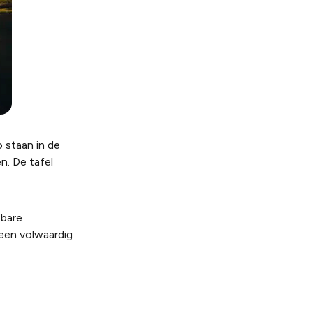
o staan in de
n. De tafel
fbare
 een volwaardig