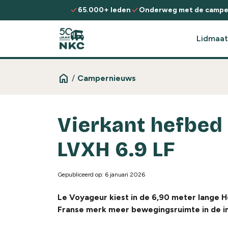
Spring naar de inhoud
check
check
65.000+ leden
Onderweg met de campe
Lidmaat
home
/
Campernieuws
Vierkant hefbed 
LVXH 6.9 LF
Gepubliceerd op: 6 januari 2026
Le Voyageur kiest in de 6,90 meter lange H
Franse merk meer bewegingsruimte in de i