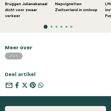
Bruggen Julianakanaal
Nepvignetten
LM
dicht voor zwaar
Zwitserland in omloop
ins
verkeer
Pu
Meer over
2025
Deel artikel
mail