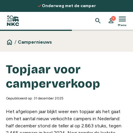
Spring naar de inhoud
check
Onderweg met de camper
menu
close
search
person
Menu
home
/
Campernieuws
Topjaar voor
camperverkoop
Gepubliceerd op: 31 december 2025
Het afgelopen jaar blijkt weer een topjaar als het gaat
om het aantal nieuw verkochte campers in Nederland:
half december stond de teller al op 2.863 stuks, tegen
2.465 campers in heel 2024. Nog zonder de laatste