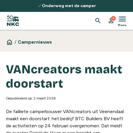
Spring naar de inhoud
check
Onderweg met de camper
menu
close
search
person
Menu
home
/
Campernieuws
VANcreators maakt
doorstart
Gepubliceerd op: 2 maart 2026
De failliete camperbouwer VANcreators uit Veenendaal
maakt een doorstart: het bedrijf BTC Builders BV heeft
de activiteiten op 24 februari overgenomen. Dat meldt
de curator Daniël de Haan in een bericht aan