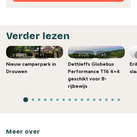
Verder lezen
2026
+1
2026
+1
Nieuw camperpark in
Dethleffs Globebus
Eri
Drouwen
Performance T16 4×4
sl
geschikt voor B-
rijbewijs
Meer over