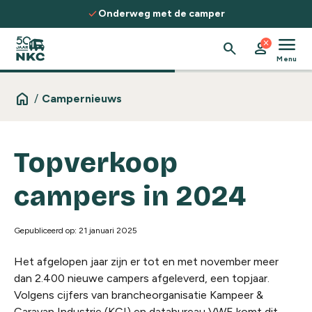
Spring naar de inhoud
check
Onderweg met de camper
menu
close
search
person
Menu
home
/
Campernieuws
Topverkoop
campers in 2024
Gepubliceerd op: 21 januari 2025
Het afgelopen jaar zijn er tot en met november meer
dan 2.400 nieuwe campers afgeleverd, een topjaar.
Volgens cijfers van brancheorganisatie Kampeer &
Caravan Industrie (KCI) en databureau VWE komt dit