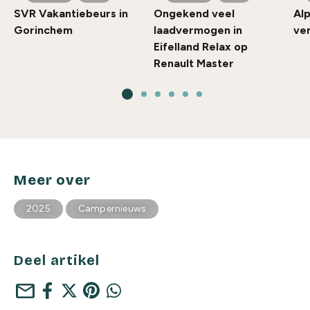
SVR Vakantiebeurs in
Ongekend veel
Alp
Gorinchem
laadvermogen in
ve
Eifelland Relax op
Renault Master
Meer over
2025
Campernieuws
Deel artikel
mail