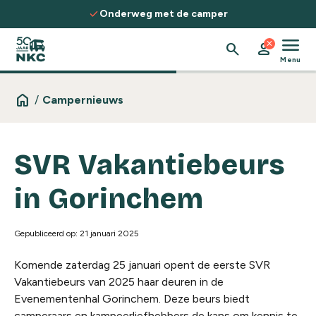
Spring naar de inhoud
check
Onderweg met de camper
menu
close
search
person
Menu
home
/
Campernieuws
SVR Vakantiebeurs
in Gorinchem
Gepubliceerd op: 21 januari 2025
Komende zaterdag 25 januari opent de eerste SVR
Vakantiebeurs van 2025 haar deuren in de
Evenementenhal Gorinchem. Deze beurs biedt
camperaars en kampeerliefhebbers de kans om kennis te