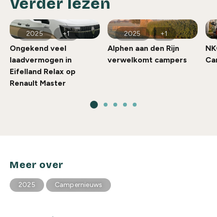
Verder lezen
2025
+1
2025
+1
Ongekend veel
Alphen aan den Rijn
NK
laadvermogen in
verwelkomt campers
Ca
Eifelland Relax op
Renault Master
Meer over
2025
Campernieuws