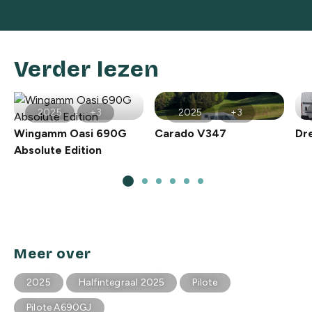
Verder lezen
2025
+3
2025
+3
Wingamm Oasi 690G
Carado V347
Dr
Absolute Edition
Meer over
2025
Halfintegraal 2025
Pilote
Pilote A690GJ