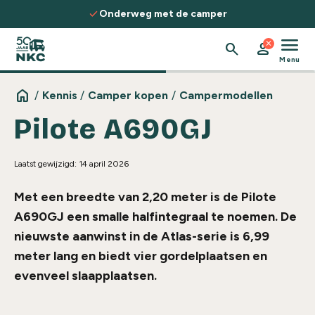
Spring naar de inhoud
check
c
Onderweg met de camper
menu
close
search
person
Menu
home
/
Kennis
/
Camper kopen
/
Campermodellen
Pilote A690GJ
Laatst gewijzigd: 14 april 2026
Met een breedte van 2,20 meter is de Pilote
A690GJ een smalle halfintegraal te noemen. De
nieuwste aanwinst in de Atlas-serie is 6,99
meter lang en biedt vier gordelplaatsen en
evenveel slaapplaatsen.