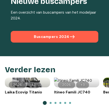
Nieuwe buscampers
Een overzicht van buscampers van het modeljaar
2024.
east
Buscampers 2024
Verder lezen
2026
+3
2026
+3
Laika Ecovip Titanio
Itineo Famili JC740
Be