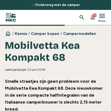
Spring naar de inhoud
check
check
Onderweg met de camper
Ontd
menu
close
search
person
Menu
home
/
Kennis
/
Camper kopen
/
Campermodellen
Mobilvetta Kea
Kompakt 68
Laatst gewijzigd: 23 juni 2026
Smalle straatjes zijn geen probleem voor de
Mobilvetta Kea Kompakt 68. Deze nieuwkomer
in de serie compacte halfintegralen van de
Italiaanse camperbouwer is slechts 2,15 meter
breed.