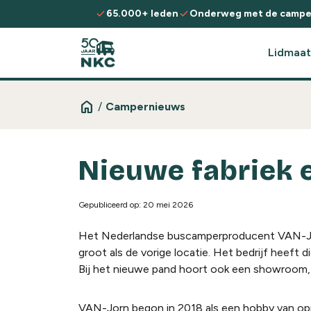
Spring naar de inhoud
check
check
65.000+ leden
Onderweg met de campe
Lidmaat
home
/
Campernieuws
Nieuwe fabriek 
Gepubliceerd op: 20 mei 2026
Het Nederlandse buscamperproducent VAN-Jorn
groot als de vorige locatie. Het bedrijf heeft
Bij het nieuwe pand hoort ook een showroom, w
VAN-Jorn begon in 2018 als een hobby van opr