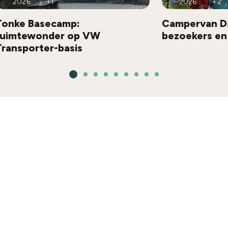
2026
+1
2026
+2
Tonke Basecamp:
Campervan Da
ruimtewonder op VW
bezoekers en
Transporter-basis