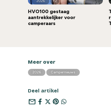
2026
+2
HVO100 gestaag
aantrekkelijker voor
camperaars
Meer over
2026
Campernieuws
Deel artikel
mail