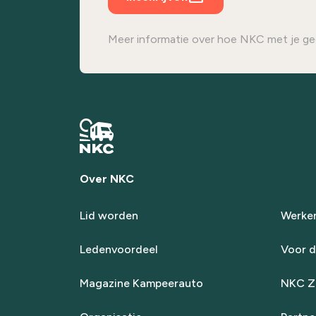
Meer informatie over hoe NKC met je ge
Over NKC
Lid worden
Werken
Ledenvoordeel
Voor d
Magazine Kampeerauto
NKC Za