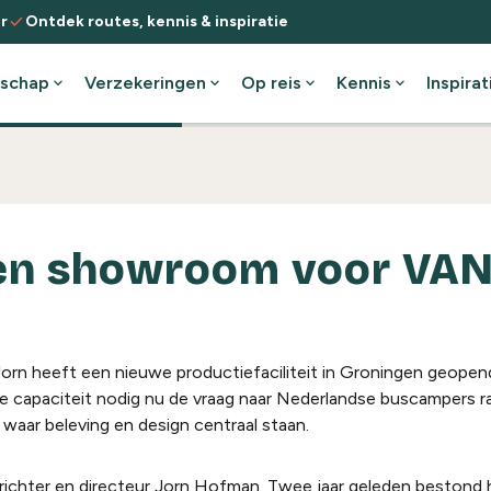
check
r
Ontdek routes, kennis & inspiratie
schap
expand_more
Verzekeringen
expand_more
Op reis
expand_more
Kennis
expand_more
Inspirat
en showroom voor VAN
 heeft een nieuwe productiefaciliteit in Groningen geopend,
 die capaciteit nodig nu de vraag naar Nederlandse buscampers r
aar beleving en design centraal staan.
ichter en directeur Jorn Hofman. Twee jaar geleden bestond h