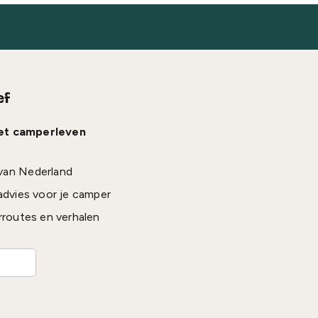
ef
het camperleven
van Nederland
advies voor je camper
rroutes en verhalen