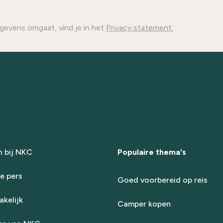
gevens omgaat, vind je in het
Privacy statement.
 bij NKC
Populaire thema's
e pers
Goed voorbereid op reis
kelijk
Camper kopen