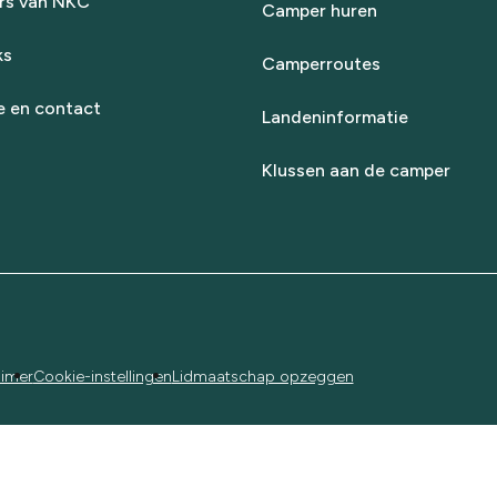
rs van NKC
Camper huren
ks
Camperroutes
e en contact
Landeninformatie
Klussen aan de camper
aimer
Cookie-instellingen
Lidmaatschap opzeggen