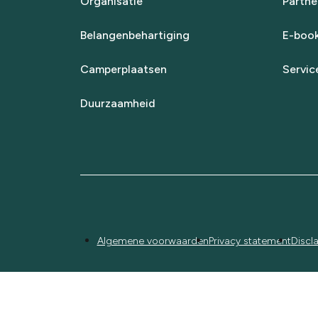
Organisatie
Partne
Belangenbehartiging
E-boo
Camperplaatsen
Servic
Duurzaamheid
Algemene voorwaarden
Privacy statement
Discl