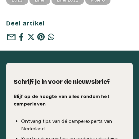
2022
Liner
Liner 2022
Molero
Deel artikel
mail
Schrijf je in voor de nieuwsbrief
Blijf op de hoogte van alles rondom het
camperleven
Ontvang tips van dé camperexperts van
Nederland
Krijg handige reistips en onderhoudsadvies