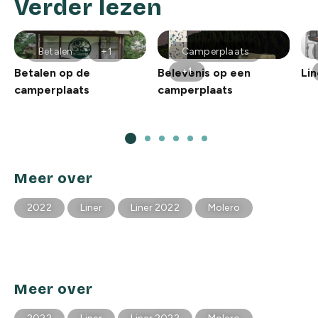
Verder lezen
Betalen
+1
Camperplaats
+1
Betalen op de
Belevenis op een
Lin
camperplaats
camperplaats
Meer over
2022
Liner
Liner 2022
Molero
Meer over