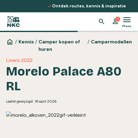
Spring naar de inhoud
check
Ontdek routes, kennis & inspiratie
menu
close
search
person
Menu
home
/
Kennis
/
Camper kopen of
/
Campermodellen
huren
Liners 2022
Morelo Palace A80
RL
Laatst gewijzigd: 16 april 2026