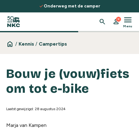
Spring naar de inhoud
check
Onderweg met de camper
menu
close
search
person
Menu
home
/
Kennis
/
Campertips
Bouw je (vouw)fiets
om tot e-bike
Laatst gewijzigd: 28 augustus 2024
Marja van Kampen