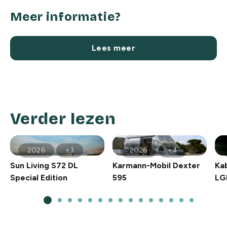
Meer informatie?
Lees meer
Verder lezen
2026
+3
2026
+4
Sun Living S72 DL
Karmann-Mobil Dexter
Ka
Special Edition
595
LG