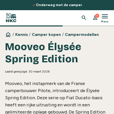
Spring naar de inhoud
check
Onderweg met de camper
menu
close
search
person
Menu
home
/
Kennis
/
Camper kopen
/
Campermodellen
Mooveo Élysée
Spring Edition
Laatst gewijzigd: 30 maart 2026
Mooveo, het instapmerk van de Franse
camperbouwer Pilote, introduceert de Élysée
Spring Edition. Deze serie op Fiat Ducato-basis
heeft een rijke uitrusting en wordt in een
gelimiteerde oplage gebouwd. De Spring Edition