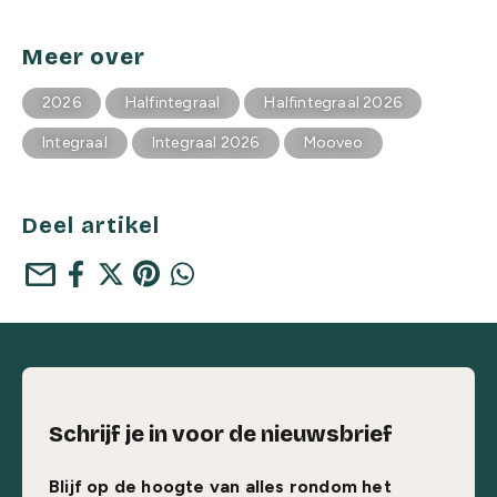
Meer over
2026
Halfintegraal
Halfintegraal 2026
Integraal
Integraal 2026
Mooveo
Deel artikel
mail
Schrijf je in voor de nieuwsbrief
Blijf op de hoogte van alles rondom het