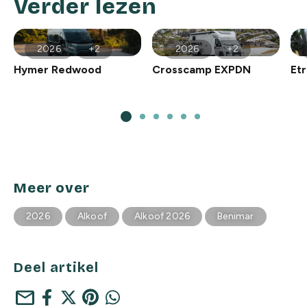
Verder lezen
2026
+2
2026
+2
Hymer Redwood
Crosscamp EXPDN
Et
Meer over
2026
Alkoof
Alkoof 2026
Benimar
Deel artikel
mail