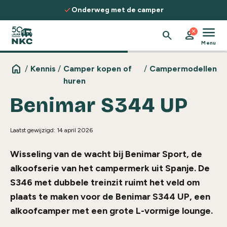
Spring naar de inhoud
check
c
Onderweg met de camper
menu
close
search
person
Menu
home
/
Kennis
/
Camper kopen of
/
Campermodellen
huren
Benimar S344 UP
Laatst gewijzigd: 14 april 2026
Wisseling van de wacht bij Benimar Sport, de
alkoofserie van het campermerk uit Spanje. De
S346 met dubbele treinzit ruimt het veld om
plaats te maken voor de Benimar S344 UP, een
alkoofcamper met een grote L-vormige lounge.