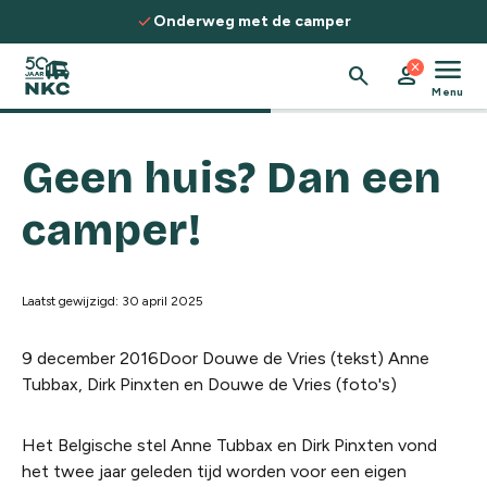
Spring naar de inhoud
check
eg met de camper
Ontdek routes, ke
menu
close
search
person
Menu
Geen huis? Dan een
camper!
Laatst gewijzigd: 30 april 2025
9 december 2016
Door Douwe de Vries (tekst) Anne
Tubbax, Dirk Pinxten en Douwe de Vries (foto's)
Het Belgische stel Anne Tubbax en Dirk Pinxten vond
het twee jaar geleden tijd worden voor een eigen