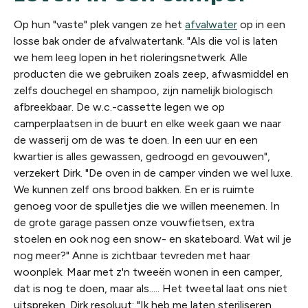
Op hun "vaste" plek vangen ze het
afvalwater
op in een
losse bak onder de afvalwatertank. "Als die vol is laten
we hem leeg lopen in het rioleringsnetwerk. Alle
producten die we gebruiken zoals zeep, afwasmiddel en
zelfs douchegel en shampoo, zijn namelijk biologisch
afbreekbaar. De w.c.-cassette legen we op
camperplaatsen in de buurt en elke week gaan we naar
de wasserij om de was te doen. In een uur en een
kwartier is alles gewassen, gedroogd en gevouwen",
verzekert Dirk. "De oven in de camper vinden we wel luxe.
We kunnen zelf ons brood bakken. En er is ruimte
genoeg voor de spulletjes die we willen meenemen. In
de grote garage passen onze vouwfietsen, extra
stoelen en ook nog een snow- en skateboard. Wat wil je
nog meer?" Anne is zichtbaar tevreden met haar
woonplek. Maar met z'n tweeën wonen in een camper,
dat is nog te doen, maar als..... Het tweetal laat ons niet
uitspreken. Dirk resoluut: "Ik heb me laten steriliseren,