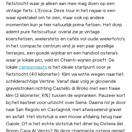
fietstocht waar je alleen aan mee mag doen op een
vintage fiets: L’Eroica. Deze tour in het najaar is een
waar spektakel om te zien, maar ook op andere
momenten kun je hier natuurlijk prima fietsen. Het dorp
ademt pure fietscultuur: overal zie je vintage
koersfietsen, wielershirts en cafés vol oude wielerfoto’s.
In het compacte centrum vind je een paar gezellige
terrasjes, een goede wijnbar en een handvol osteria’s
waar je lokale pici, wild en Chianti-wijnen proeft. De
lokale
camperplaats
is het ideale startpunt voor je
fietstocht (40 kilometer). Klim via witte wegen naar het
schilderachtige Vertine. Vanaf daar volg je glooiende
gravelstroken richting Castello di Brolio met een fraaie
klim (2 kilometer, 6%) tussen de wijnranken. Pauzeer kort
bij het kasteel voor uitzicht over Siena. Daarna rol je door
naar San Regolo en Castagnoli, met afwisselend gravel
en asfalt. Het slotstuk is een mooie afdaling terug naar
Gaiole. Of is het echte slotstuk het diner bij Osteria del
Borgo Casa Al Vento? Bij deze charmante osteria geniet