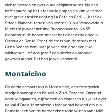
dichte bossen en over oude pelgrimsroutes. Na een
koffiepauze op het sfeervolle dorpsplein klim je verder
over gravelstroken richting La Befa en Radi — klassiek
Strade Bianche-terrein van sector 10. Via Vescovado di
Murlo rol je weer richting Buonconvento. Na 55
kilometer in de benen smaakt het diner extra goed bij
Osteria da Dante. Proef de trots van de streek met
Cinta Senese ham, laat je verleiden door een rijke
wildragout… of doe jezelf een plezier en probeer
gewoon allebei. Dat heb je wel verdiend!
Montalcino
De derde camperstop is Montalcino, een fotogeniek
stadje bovenop een heuvel in Zuid-Toscane. Omringd
door wijngaarden, olijfbomen en cipressen kijk je uit over
de Val d’Orcia. Montalcino staat vooral bekend om zijn
Brunello, een van de beroemdste rode wijnen van Italië.