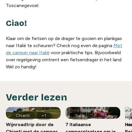
Toscanegevoel.
Ciao!
Klaar om de fietsen op de drager te gooien en plankgas
naar Italië te scheuren? Check nog even de pagina
Met
de camper naar Italië
voor praktische tips. Bijvoorbeeld
over regelgeving omtrent een fietsendrager in het land.
Wel zo handig!
Verder lezen
Chianti
+1
Italie
Wijnroadtrip door de
7 Italiaanse
Ha
Chianti met de camper
camperplaatsen om je
Rei