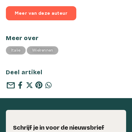
Meer van deze auteur
Meer over
Italie
Wielrennen
Deel artikel
mail
Schrijf je in voor de nieuwsbrief