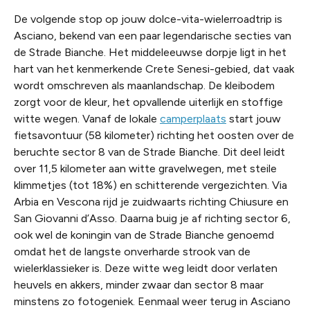
De volgende stop op jouw dolce-vita-wielerroadtrip is
Asciano, bekend van een paar legendarische secties van
de Strade Bianche. Het middeleeuwse dorpje ligt in het
hart van het kenmerkende Crete Senesi-gebied, dat vaak
wordt omschreven als maanlandschap. De kleibodem
zorgt voor de kleur, het opvallende uiterlijk en stoffige
witte wegen. Vanaf de lokale
camperplaats
start jouw
fietsavontuur (58 kilometer) richting het oosten over de
beruchte sector 8 van de Strade Bianche. Dit deel leidt
over 11,5 kilometer aan witte gravelwegen, met steile
klimmetjes (tot 18%) en schitterende vergezichten. Via
Arbia en Vescona rijd je zuidwaarts richting Chiusure en
San Giovanni d’Asso. Daarna buig je af richting sector 6,
ook wel de koningin van de Strade Bianche genoemd
omdat het de langste onverharde strook van de
wielerklassieker is. Deze witte weg leidt door verlaten
heuvels en akkers, minder zwaar dan sector 8 maar
minstens zo fotogeniek. Eenmaal weer terug in Asciano