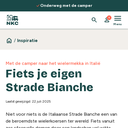
Spring naar de inhoud
check
 camper
Ontdek routes, kennis & ins
menu
close
search
person
Menu
home
/
Inspiratie
Met de camper naar het wielermekka in Italië
Fiets je eigen
Strade Bianche
Laatst gewijzigd: 22 juli 2025
Niet voor niets is de Italiaanse Strade Bianche een van
de beroemdste wielerkoersen ter wereld. Fiets vanuit
zes sfeervolle dorpen door een landschap vol witte