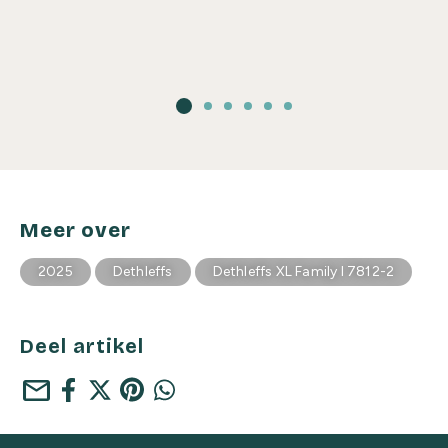
Meer over
2025
Dethleffs
Dethleffs XL Family I 7812-2
Deel artikel
mail