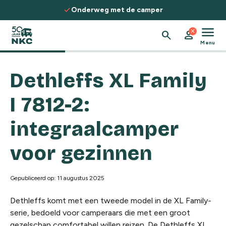
Spring naar de inhoud
check
Onderweg met de camper
menu
close
search
person
Menu
Dethleffs XL Family
I 7812-2:
integraalcamper
voor gezinnen
Gepubliceerd op: 11 augustus 2025
Dethleffs komt met een tweede model in de XL Family-
serie, bedoeld voor camperaars die met een groot
gezelschap comfortabel willen reizen. De Dethleffs XL