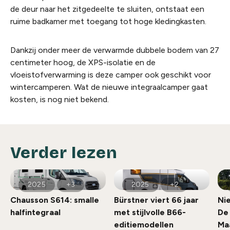
de deur naar het zitgedeelte te sluiten, ontstaat een
ruime badkamer met toegang tot hoge kledingkasten.
Dankzij onder meer de verwarmde dubbele bodem van 27
centimeter hoog, de XPS-isolatie en de
vloeistofverwarming is deze camper ook geschikt voor
wintercamperen. Wat de nieuwe integraalcamper gaat
kosten, is nog niet bekend.
Verder lezen
2025
+3
2025
+2
Chausson S614: smalle
Bürstner viert 66 jaar
Ni
halfintegraal
met stijlvolle B66-
De 
editiemodellen
Ma