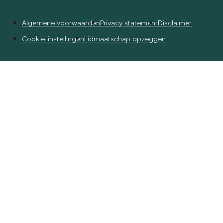
Algemene voorwaarden
Privacy statement
Disclaimer
Cookie-instellingen
Lidmaatschap opzeggen