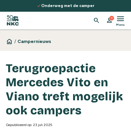
Spring naar de inhoud
check
Onderweg met de camper
menu
close
search
person
Menu
home
/
Campernieuws
Terugroepactie
Mercedes Vito en
Viano treft mogelijk
ook campers
Gepubliceerd op: 23 juli 2025