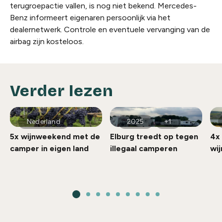
terugroepactie vallen, is nog niet bekend. Mercedes-
Benz informeert eigenaren persoonlijk via het
dealernetwerk. Controle en eventuele vervanging van de
airbag zijn kosteloos.
Verder lezen
Nederland
2025
+1
5x wijnweekend met de
Elburg treedt op tegen
4x
camper in eigen land
illegaal camperen
wij